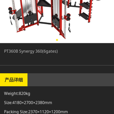
PT360B Synergy 360(6gates)
产品详细
Weight:820kg
Size:4180×2700×2380mm
Packing Size:2370×1120×1200mm