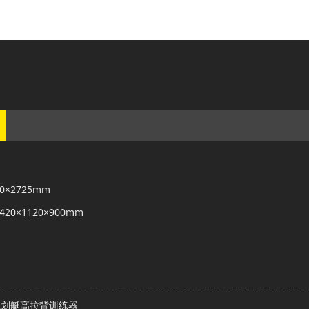
520×2725mm
:2420×1120×900mm
02划艇高拉背训练器