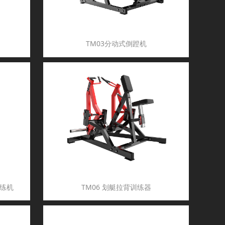
TM03分动式倒蹬机
训练机
TM06 划艇拉背训练器