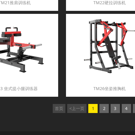
TM21推肩训练机
TM22硬拉训练机
23 坐式提小腿训练器
TM26坐姿推胸机
首页
<上一页
1
2
3
4