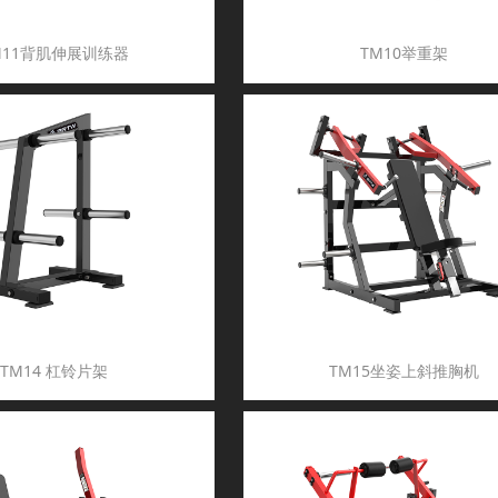
M11背肌伸展训练器
TM10举重架
TM14 杠铃片架
TM15坐姿上斜推胸机