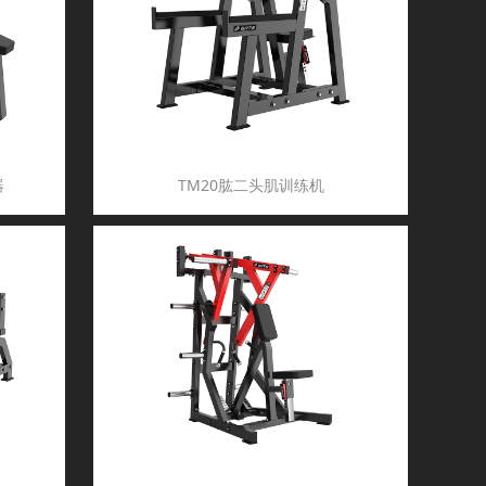
器
TM20肱二头肌训练机