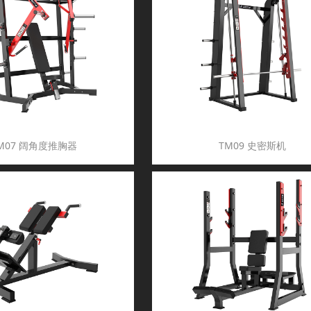
M07 阔角度推胸器
TM09 史密斯机